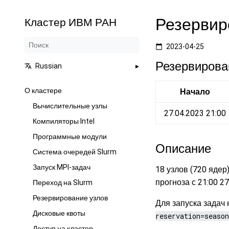
Резервиро
Кластер ИВМ РАН
2023-04-25
Резервирова
Russian
О кластере
Начало
Вычислительные узлы
27.04.2023 21:00
Компиляторы Intel
Программные модули
Описание
Система очередей Slurm
Запуск MPI-задач
18 узлов (720 яде
прогноза с 21:00 27
Переход на Slurm
Резервирование узлов
Для запуска задач
Дисковые квоты
reservation=season
Доступ на кластер